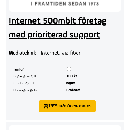
Internet 500mbit företag
med prioriterad support
Mediateknik
- Internet, Via fiber
Jämför
300 kr
Engångsavgift
Ingen
Bindningstid
1 månad
Uppsägningstid
1 395 kr/mån
ex. moms