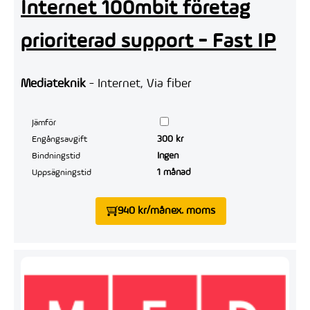
Internet 100mbit företag
prioriterad support - Fast IP
Mediateknik
- Internet, Via fiber
Jämför
300 kr
Engångsavgift
Ingen
Bindningstid
1 månad
Uppsägningstid
940 kr/mån
ex. moms