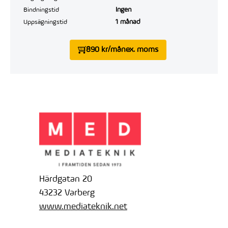
Ingen
Bindningstid
1 månad
Uppsägningstid
890 kr/mån
ex. moms
Härdgatan 20
43232 Varberg
www.mediateknik.net