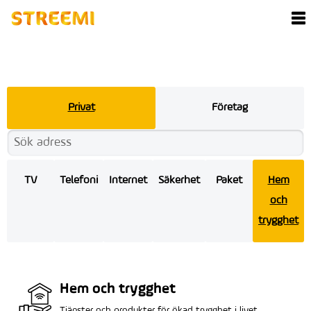
Privat
Företag
TV
Telefoni
Internet
Säkerhet
Paket
Hem
och
trygghet
Hem och trygghet
Tjänster och produkter för ökad trygghet i livet.