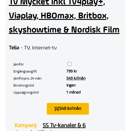
Tv Mycket inkl Tv4play+,
Viaplay, HBOmax, Britbox,
skyshowtime & Nordisk Film
Telia
- TV, Internet-tv
Jämför
799 kr
Engångsavgift
549 kr/mån
Jämförpris 24 mån
Ingen
Bindningstid
1 månad
Uppsägningstid
549 kr/mån
Kampanj:
55 Tv-kanaler & 6