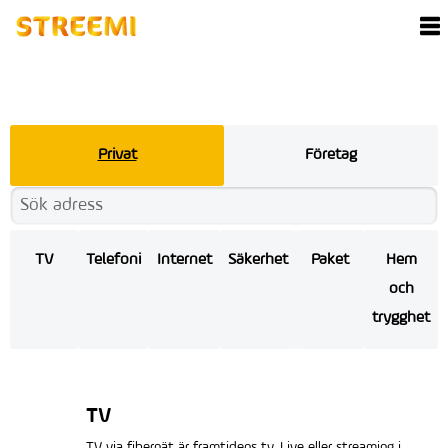
Privat
Företag
TV
Telefoni
Internet
Säkerhet
Paket
Hem
och
trygghet
TV
TV via fibernät är framtidens tv. Live eller streaming i