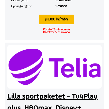
12 månader
Bindningstid
1 månad
Uppsägningstid
300 kr/mån
Första 12 månaderna
Därefter 599 kr/mån
Lilla sportpaketet - Tv4Play
plus, HBOmax, Disney+,