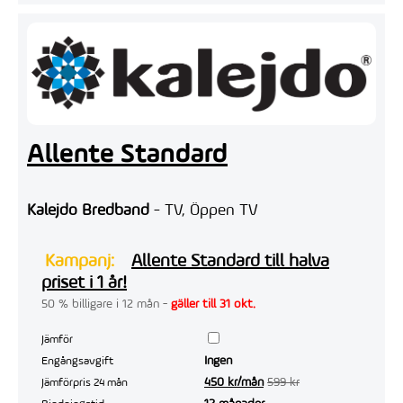
Allente Standard
Kalejdo Bredband
- TV, Öppen TV
Kampanj:
Allente Standard till halva
priset i 1 år!
50 % billigare i 12 mån -
gäller till 31 okt.
Jämför
Ingen
Engångsavgift
450 kr/mån
599 kr
Jämförpris 24 mån