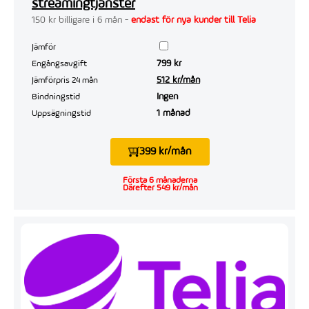
streamingtjänster
150 kr billigare i 6 mån -
endast för nya kunder till Telia
Jämför
799 kr
Engångsavgift
512 kr/mån
Jämförpris 24 mån
Ingen
Bindningstid
1 månad
Uppsägningstid
399 kr/mån
Första 6 månaderna
Därefter 549 kr/mån