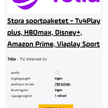
Stora sportpaketet - Tv4Play
plus, HBOmax, Disney+,
Amazon Prime, Viaplay Sport
Telia
- TV, Internet-tv
Jämför
Ingen
Engångsavgift
799 kr/mån
Jämförpris 24 mån
Ingen
Bindningstid
1 månad
Uppsägningstid