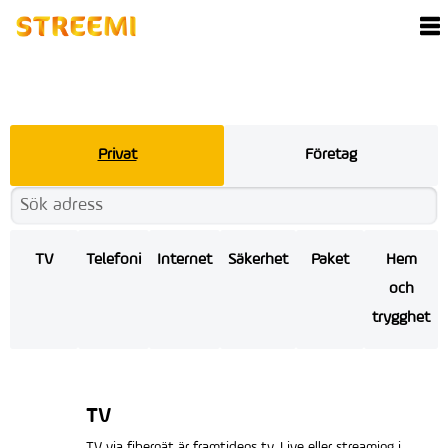
Privat
Företag
TV
Telefoni
Internet
Säkerhet
Paket
Hem
och
trygghet
TV
TV via fibernät är framtidens tv. Live eller streaming i