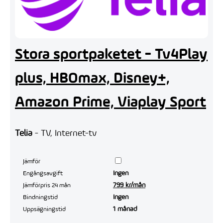
Stora sportpaketet - Tv4Play
plus, HBOmax, Disney+,
Amazon Prime, Viaplay Sport
Telia
- TV, Internet-tv
Jämför
Ingen
Engångsavgift
799 kr/mån
Jämförpris 24 mån
Ingen
Bindningstid
1 månad
Uppsägningstid