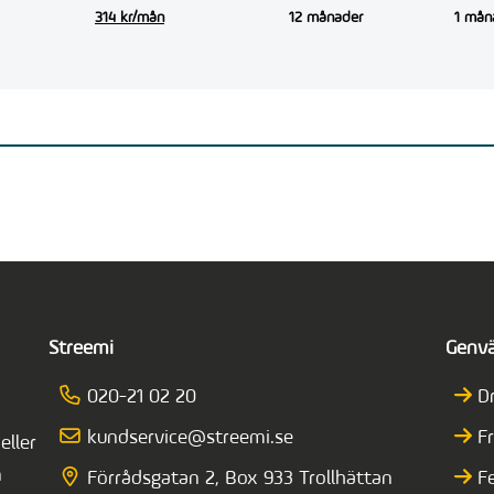
314 kr/mån
12 månader
1 mån
Streemi
Genv
020-21 02 20
D
kundservice@streemi.se
F
eller
n
Förrådsgatan 2, Box 933 Trollhättan
F