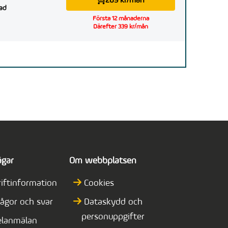
289 kr/mån
ad
Första 12 månaderna
Därefter 339 kr/mån
ägar
Om webbplatsen
riftinformation
Cookies
rågor och svar
Dataskydd och
personuppgifter
elanmälan