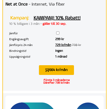
Net at Once
- Internet, Via fiber
Kampanj:
KAMPANJ! 10% Rabatt!
10 % billigare i 3 mån -
gäller till 30 sep.
Jämför
299 kr
Engångsavgift
729 kr/mån
738 kr
Jämförpris 24 mån
Ingen
Bindningstid
1 månad
Uppsägningstid
664 kr/mån
Första 3 månaderna
Därefter 738 kr/mån