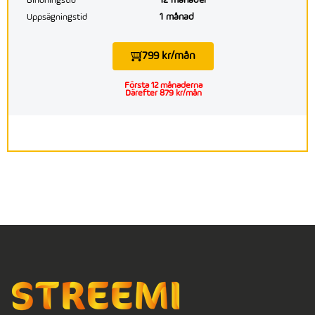
12 månader
Bindningstid
1 månad
Uppsägningstid
799 kr/mån
Första 12 månaderna
Därefter 879 kr/mån