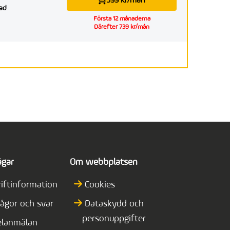
599 kr/mån
ad
Första 12 månaderna
Därefter 739 kr/mån
ägar
Om webbplatsen
riftinformation
Cookies
rågor och svar
Dataskydd och
personuppgifter
elanmälan