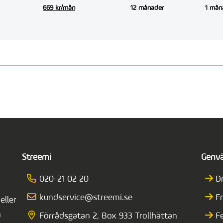
669 kr/mån
12 månader
1 mån
Streemi
Genv
020-21 02 20
D
kundservice@streemi.se
F
eller
n
Förrådsgatan 2, Box 933 Trollhättan
F