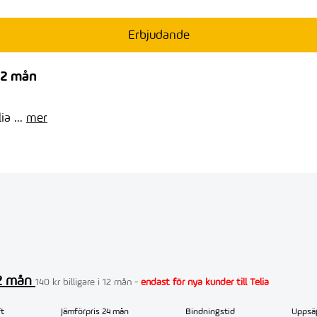
Erbjudande
12 mån
a ...
mer
12 mån
140 kr billigare i 12 mån -
endast för nya kunder till Telia
t
Jämförpris 24 mån
Bindningstid
Uppsä