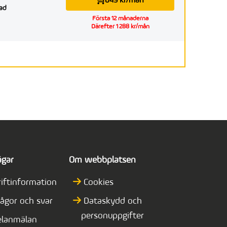
849 kr/mån
ad
Första 12 månaderna
Därefter 1 288 kr/mån
ägar
Om webbplatsen
riftinformation
Cookies
rågor och svar
Dataskydd och
personuppgifter
elanmälan