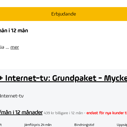
Erbjudande
ån i 12 mån
a ...
mer
+ Internet-tv: Grundpaket - Myck
 Internet-tv
r/mån i 12 månader
439 kr billigare i 12 mån -
endast för nya kunder til
t
Jämförpris 24 mån
Bindningstid
Uppsä