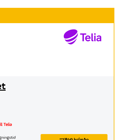
et
l Telia
gningstid