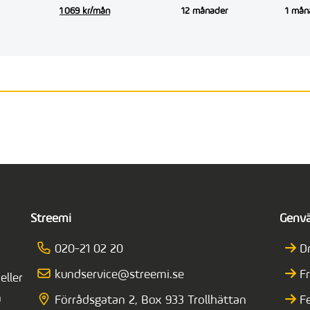
1 069 kr/mån
12 månader
1 mån
Streemi
Genv
020-21 02 20
D
kundservice@streemi.se
F
eller
n
Förrådsgatan 2, Box 933 Trollhättan
F