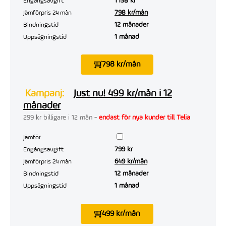
1 198 kr
Engångsavgift
798 kr/mån
Jämförpris 24 mån
12 månader
Bindningstid
1 månad
Uppsägningstid
798 kr/mån
Kampanj:
Just nu! 499 kr/mån i 12
månader
299 kr billigare i 12 mån -
endast för nya kunder till Telia
Jämför
799 kr
Engångsavgift
649 kr/mån
Jämförpris 24 mån
12 månader
Bindningstid
1 månad
Uppsägningstid
499 kr/mån