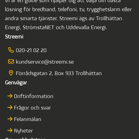
Vi är en guide som hjälper dig att välja din bästa
lösning för bredband, telefoni, tv, trygghetslarm eller
andra smarta tjänster. Streemi ägs av Trollhättan
Energi, StrömstaNET och Uddevalla Energi.
Streemi
020-21 02 20
kundservice@streemi.se
Förrådsgatan 2, Box 933 Trollhättan
Genvägar
Driftinformation
Frågor och svar
Felanmälan
Nyheter