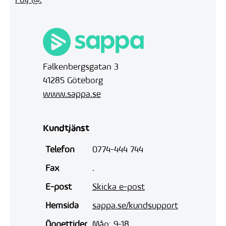
Följ @.
Falkenbergsgatan 3
41285 Göteborg
www.sappa.se
Kundtjänst
Telefon
0774-444 744
Fax
.
E-post
Skicka e-post
Hemsida
sappa.se/kundsupport
Öppettider
Mån: 9-18