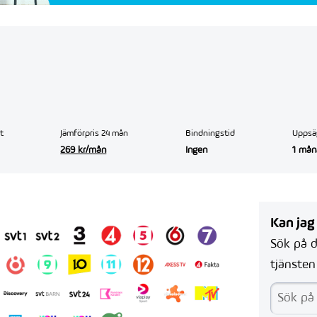
t
Jämförpris 24 mån
Bindningstid
Uppsä
269 kr/mån
Ingen
1 mån
Kan jag
Sök på d
tjänsten