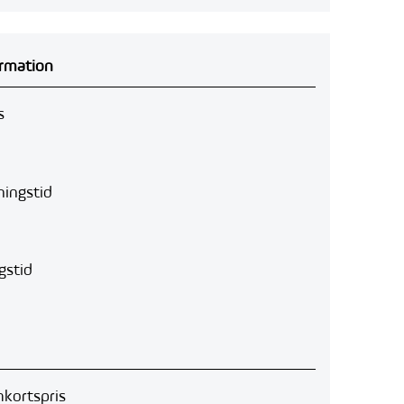
rmation
s
ingstid
gstid
kortspris