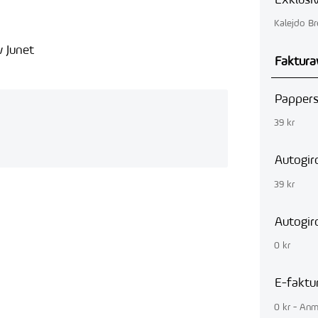
Exklusi
Kalejdo B
v Junet
Faktura
Pappers
39 kr
Autogir
39 kr
Autogir
0 kr
E-faktu
0 kr - Anm