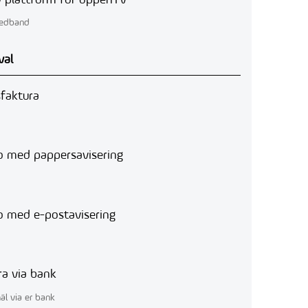
v plattform för öppenTV
redband
val
faktura
o med pappersavisering
o med e-postavisering
ra via bank
äl via er bank