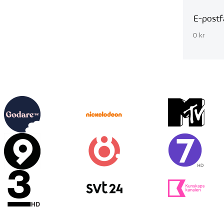
E-postf
0 kr