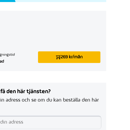
gningstid
269 kr/mån
ad
 få den här tjänsten?
in adress och se om du kan beställa den här