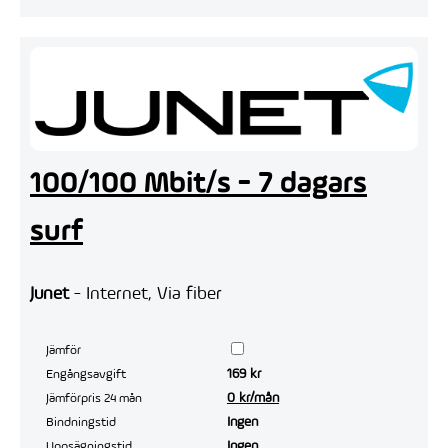
100/100 Mbit/s - 7 dagars
surf
Junet
- Internet, Via fiber
Jämför
169 kr
Engångsavgift
0 kr/mån
Jämförpris 24 mån
Ingen
Bindningstid
Ingen
Uppsägningstid