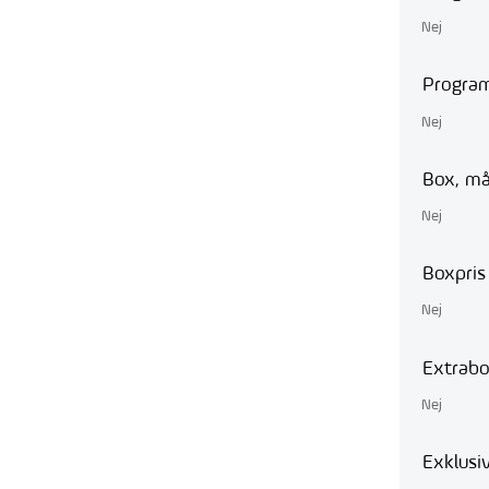
Nej
Program
Nej
Box, må
Nej
Boxpris
Nej
Extrab
Nej
Exklusi