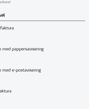
redband
val
faktura
o med pappersavisering
o med e-postavisering
aktura