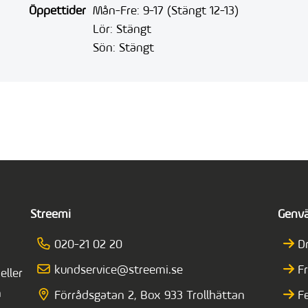
Öppettider
Mån-Fre: 9-17 (Stängt 12-13)
Lör: Stängt
Sön: Stängt
Streemi
Genv
020-21 02 20
D
kundservice@streemi.se
F
eller
n
Förrådsgatan 2, Box 933 Trollhättan
F