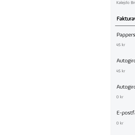
Kalejdo B
Faktura
Pappers
45 kr
Autogir
45 kr
Autogir
0 kr
E-postf
0 kr