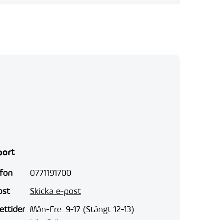
port
efon
0771191700
ost
Skicka e-post
ettider
Mån-Fre: 9-17 (Stängt 12-13)