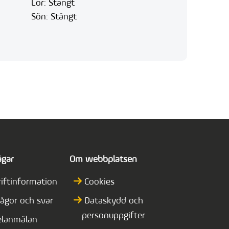
Lör: Stängt
Sön: Stängt
ägar
Om webbplatsen
riftinformation
Cookies
rågor och svar
Dataskydd och
personuppgifter
elanmälan