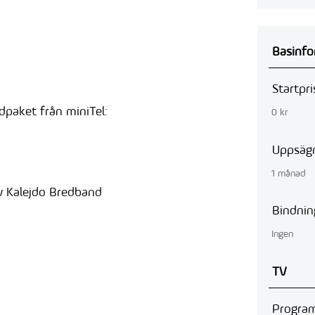
Basinfo
Startpri
ndpaket från miniTel:
0 kr
Uppsägn
1 månad
av Kalejdo Bredband
Bindnin
Ingen
TV
Program