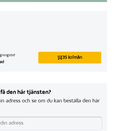
gningstid
35 kr/mån
ad
 få den här tjänsten?
in adress och se om du kan beställa den här