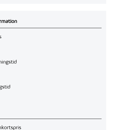
rmation
s
ingstid
gstid
kortspris