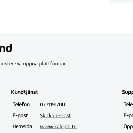
and
jänster via öppna plattformar.
Kundtjänst
Sup
Telefon
0771191700
Tel
E-post
Skicka e-post
E-p
Hemsida
www.kalejdo.tv
Öpp