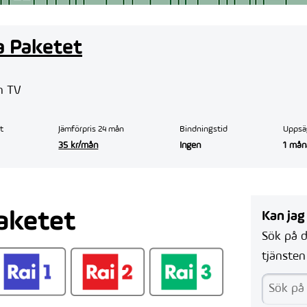
ka Paketet
n TV
t
Jämförpris 24 mån
Bindningstid
Uppsä
35 kr/mån
Ingen
1 mån
Paketet
Kan jag
Sök på d
tjänsten