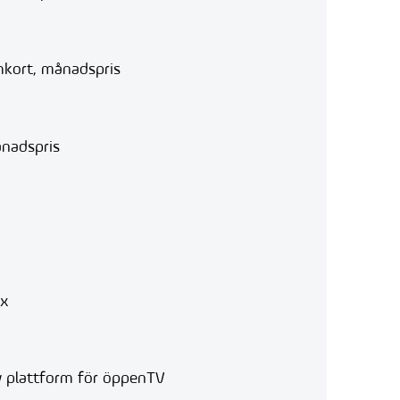
kort, månadspris
nadspris
ox
v plattform för öppenTV