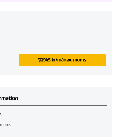
945 kr/mån
ex. moms
rmation
s
. moms