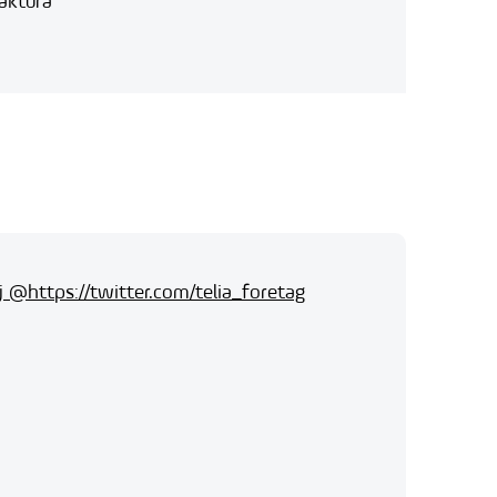
aktura
j @https://twitter.com/telia_foretag