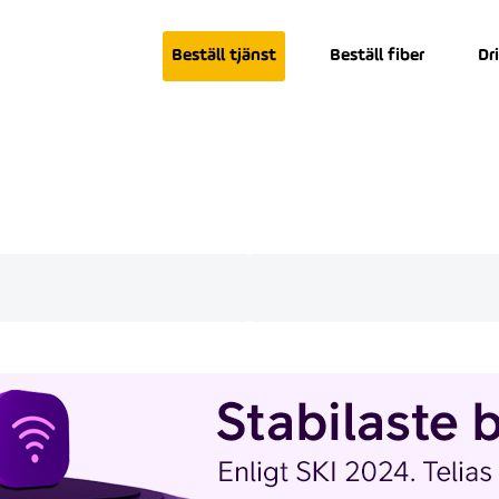
Beställ tjänst
Beställ fiber
Dr