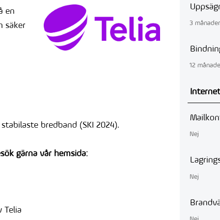
Uppsägn
få en
3 månade
h säker
Bindnin
12 månade
Interne
Mailko
 stabilaste bredband (SKI 2024).
Nej
besök gärna vår hemsida:
Lagrin
Nej
Brandv
 Telia
Nej