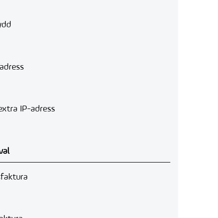
ydd
-adress
extra IP-adress
val
faktura