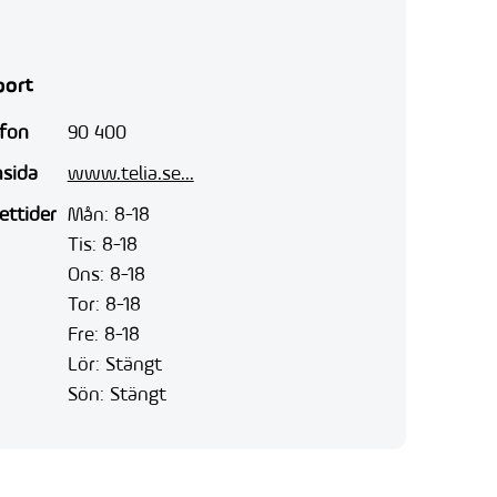
port
efon
90 400
sida
www.telia.se...
ettider
Mån: 8-18
Tis: 8-18
Ons: 8-18
Tor: 8-18
Fre: 8-18
Lör: Stängt
Sön: Stängt