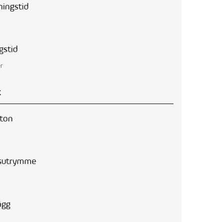
ingstid
r
gstid
r
t
nton
gsutrymme
ägg