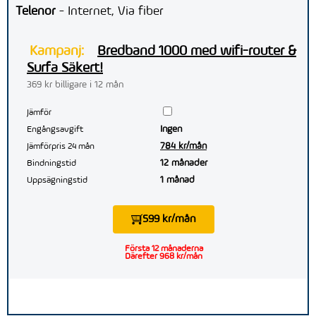
Telenor
- Internet, Via fiber
Kampanj:
Bredband 1000 med wifi-router &
Surfa Säkert!
369 kr billigare i 12 mån
Jämför
Ingen
Engångsavgift
784 kr/mån
Jämförpris 24 mån
12 månader
Bindningstid
1 månad
Uppsägningstid
599 kr/mån
Första 12 månaderna
Därefter 968 kr/mån