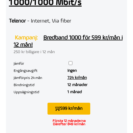
1 000/1 000 Mbit/s
Telenor
- Internet, Via fiber
Kampanj:
Bredband 1000 för 599 kr/mån i
12 mån!
250 kr billigare i 12 mån
Jämför
Ingen
Engångsavgift
724 kr/mån
Jämförpris 24 mån
12 månader
Bindningstid
1 månad
Uppsägningstid
599 kr/mån
Första 12 månaderna
Därefter 849 kr/mån