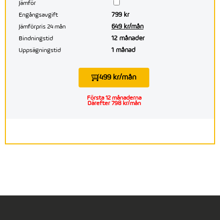
Jämför
799 kr
Engångsavgift
649 kr/mån
Jämförpris 24 mån
12 månader
Bindningstid
1 månad
Uppsägningstid
499 kr/mån
Första 12 månaderna
Därefter 798 kr/mån