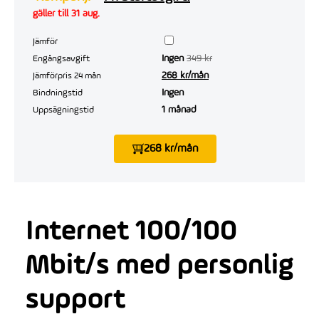
gäller till 31 aug.
Jämför
Ingen
349 kr
Engångsavgift
268 kr/mån
Jämförpris 24 mån
Ingen
Bindningstid
1 månad
Uppsägningstid
268 kr/mån
Internet 100/100
Mbit/s med personlig
support