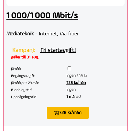
1 000/1 000 Mbit/s
Mediateknik
- Internet, Via fiber
Kampanj:
Fri startavgift!
gäller till 31 aug.
Jämför
Ingen
349 kr
Engångsavgift
728 kr/mån
Jämförpris 24 mån
Ingen
Bindningstid
1 månad
Uppsägningstid
728 kr/mån