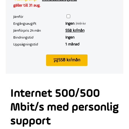
gäller till 31 aug.
Jämför
Ingen
349 kr
Engångsavgift
558 kr/mån
Jämförpris 24 mån
Ingen
Bindningstid
1 månad
Uppsägningstid
558 kr/mån
Internet 500/500
Mbit/s med personlig
support