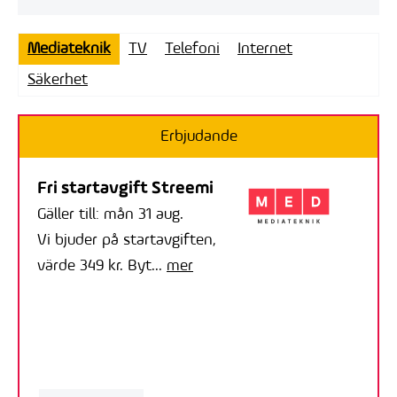
Mediateknik
TV
Telefoni
Internet
Säkerhet
Erbjudande
Fri startavgift Streemi
Gäller till: mån 31 aug.
Vi bjuder på startavgiften,
värde 349 kr. Byt...
mer